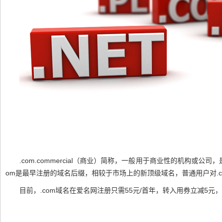
.com
.com
mercial（商业）简称，一般用于商业性的机构或公司
om
是最早
注册
的
域名后缀
，相较于市场上的新
顶级域名
，普通用户对.
目前，
.com域名
在爱名网
注册
只需55元/首年，转入用券立减5元