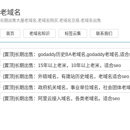
老域名
长期出售大量老域名,老域名购买,老域名交易,老域名出售
首页
老域名知识
标签云集
联系我们
[置顶]
长期出售：godaddy历史BA老域名,godaddy老域名,适合s
[置顶]
长期出售：15年以上老米，10年以上老米，适合seo
[置顶]
长期出售：外链域名，有建站历史域名，老域名适合seo
[置顶]
长期出售：政府机关域名，事业单位域名，社会团体老
[置顶]
长期出售：阿里云接入域名，各类老域名。适合seo