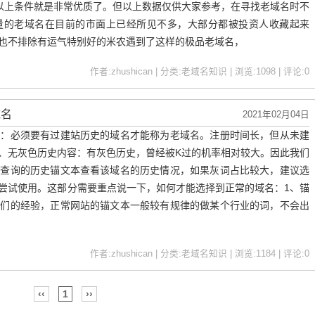
到以上条件就是非常优质了。但以上数据仅供大家参考，在寻找老域名时不
量的老域名在目前的市面上已经所见不多，大部分都被投资人收藏起来
也不排除有运气特别好的米农遇到了这样的极品老域名，
作者:zhushican | 分类:老域名知识 | 浏览:1098 | 评论:0
域名
2021年02月04日
史：必须要有过建站历史的域名才能称为老域名。注册时间长，但从未建
、无灰色历史内容：有灰色历史，曾经被K过的机率相对较大。因此我们
链查询的历史锚文本查看该域名的历史情况，如果灰词占比较大，建议选
尝试使用。这部分需要重点说一下，如何才能选择到正常的域名：1、锚
我们的经验，正常网站的锚文本一般较有规律的做某个行业的词，不会出
作者:zhushican | 分类:老域名知识 | 浏览:1184 | 评论:0
‹‹
1
››